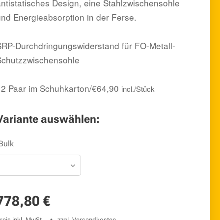
antistatisches Design, eine Stahlzwischensohle
und Energieabsorption in der Ferse.
SRP-Durchdringungswiderstand für FO-Metall-
Schutzzwischensohle
12 Paar im Schuhkarton/€64,90
incl./Stück
Variante auswählen:
Bulk
778,80
€
reis inkl. MwSt.
zzgl. Versandkosten