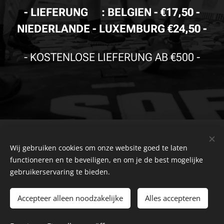
-
LIEFERUNG🚚
: BELGIEN - €17,50 -
NIEDERLANDE - LUXEMBURG €24,50 -
- KOSTENLOSE LIEFERUNG AB €500
-
© Copyright
The Safety Store
2019-2026 Alle Rechte
Wij gebruiken cookies om onze website goed te laten
vorbehalten. Powered by
Combell
.
functioneren en te beveiligen, en om je de best mogelijke
gebruikerservaring te bieden.
The VDB Store Company
-
Belgien
- Die Niederlande - Luxemburg -
Datenschutzrichtlinie
-
MwSt
0715.797.741 -
FAQ
-
NR.
Accepteer alleen noodzakelijke
Alles accepteren
Geschaftsbedingungen
-
Beschwerdeseite
-
Zurück
Seite
Widerrufsrecht
-