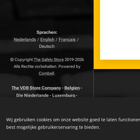
Sprachen
Nederlands
English
Français
Deutsch
© Copyright
The Safety Store
2019-2026
Alle Rechte vorbehalten. Powered by
Combell
.
The VDB Store Company
-
Belgien
-
Die Niederlande - Luxemburg -
MwSt
0715.797.741 -
FAQ
-
NR.
Datenschutzrichtlinie
-
Geschaftsbedingungen
Wij gebruiken cookies om onze website goed te laten functioner
-
Beschwerdeseite
-
Zurück
best mogelijke gebruikerservaring te bieden.
Seite
Widerrufsrecht
-