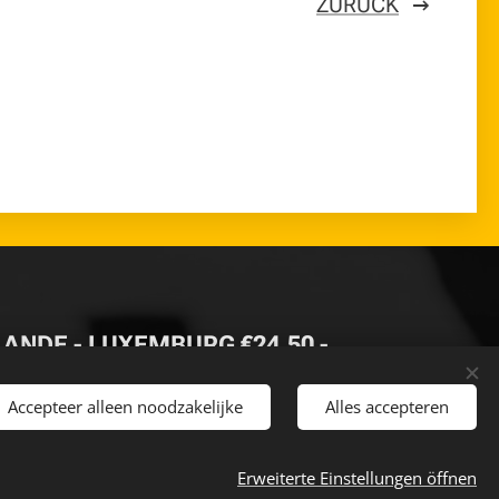
ZURÜCK
RLANDE - LUXEMBURG €24,50 -
Accepteer alleen noodzakelijke
Alles accepteren
 AB €500
-
Erweiterte Einstellungen öffnen