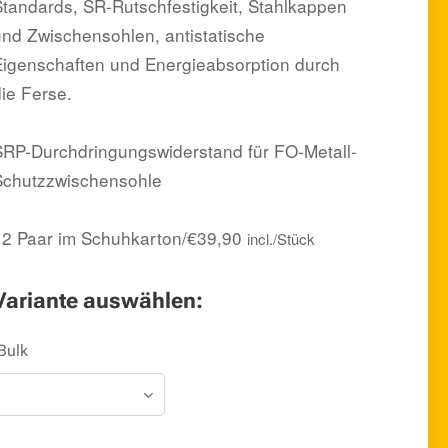
Standards, SR-Rutschfestigkeit, Stahlkappen
und Zwischensohlen, antistatische
Eigenschaften und Energieabsorption durch
die Ferse.
SRP-Durchdringungswiderstand für FO-Metall-
Schutzzwischensohle
12 Paar im Schuhkarton/€39,90
incl./Stück
Variante auswählen:
Bulk