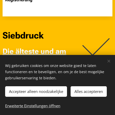
Siebdruck
Die älteste und am
häufigsten
Wij gebruiken cookies om onze website goed te laten
verwendete Art, Textilien zu
functioneren en te beveiligen, en om je de best mogelijke
gebruikerservaring te bieden.
bedrucken.
Accepteer alleen noodzakelijke
Alles accepteren
Transferdruck
Erweiterte Einstellungen öffnen