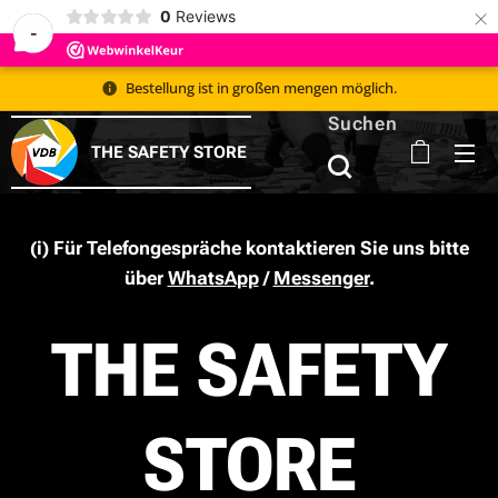
×
0
Reviews
-
Bestellung ist in großen mengen möglich.
Suchen
THE SAFETY STORE
(i)
Für Telefongespräche kontaktieren Sie uns bitte
über
WhatsApp
/
Messenger
.
THE SAFETY
STORE