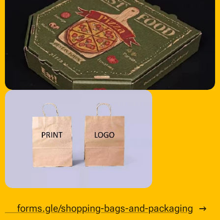
📄forms.gle/shopping-bags-and-packaging