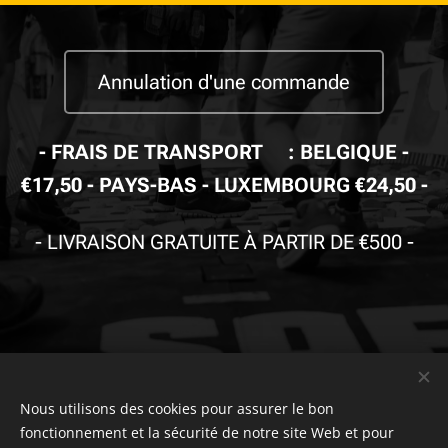
Annulation d'une commande
-
FRAIS DE TRANSPORT🚚: BELGIQUE -
€17,50 - PAYS-BAS - LUXEMBOURG €24,50
-
-
LIVRAISON GRATUITE À PARTIR DE €500
-
© Copyright
Nous utilisons des cookies pour assurer le bon
The Safety Store
2019-2026 Tous droits réservés. Powered by
Combell
.
fonctionnement et la sécurité de notre site Web et pour