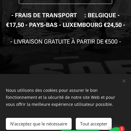
-
FRAIS DE TRANSPORT🚚: BELGIQUE -
€17,50 - PAYS-BAS - LUXEMBOURG €24,50
-
-
LIVRAISON GRATUITE À PARTIR DE €500
-
© Copyright
Nous utilisons des cookies pour assurer le bon
The Safety Store
2019-2026 Tous droits réservés. Powered by
Combell
.
fonctionnement et la sécurité de notre site Web et pour
vous offrir la meilleure expérience utilisateur possible.
The VDB Store Company
-
Belgique
- les Pays-Bas - Luxembourg -
0715.797.741 -
TVA
NR.
N'acceptez que le nécessaire
Tout accepter
FAQ
-
Politique De Confidentialite
-
Termes Et Conditions
-
Page
des plaintes
-
Page de retour
-
Droit de rétractation