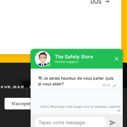
DOS
 PAYS-BAS - LUXEMBOURG €24,50
-
N'acceptez que le nécessaire
Tout accepter
TIR DE €500
-
Ouvrir les paramètres avancés