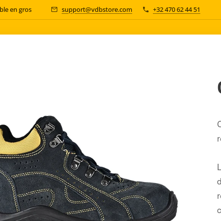
le en gros 📦
support@vdbstore.com
+32 470 62 44 51
d