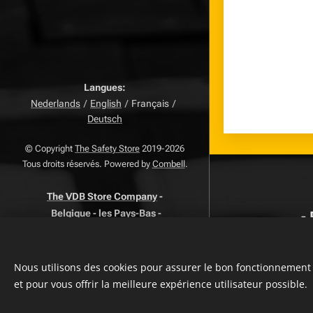
Langues
Nederlands
English
Français
Deutsch
© Copyright
The Safety Store
2019-2026
Tous droits réservés. Powered by
Combell
.
The VDB Store Company
-
Belgique
- les Pays-Bas -
-
Luxembourg -
0715.797.741 -
TVA
NR.
FAQ
-
Politique De Confidentialite
-
Termes Et Conditions
-
Page des
Nous utilisons des cookies pour assurer le bon fonctionnement 
plaintes
-
Page de retour
-
Droit de
et pour vous offrir la meilleure expérience utilisateur possible.
rétractation