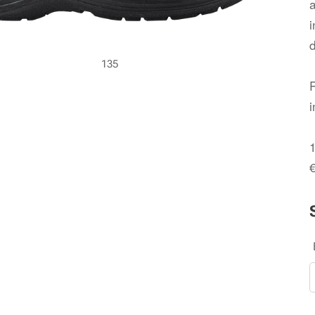
i
d
135