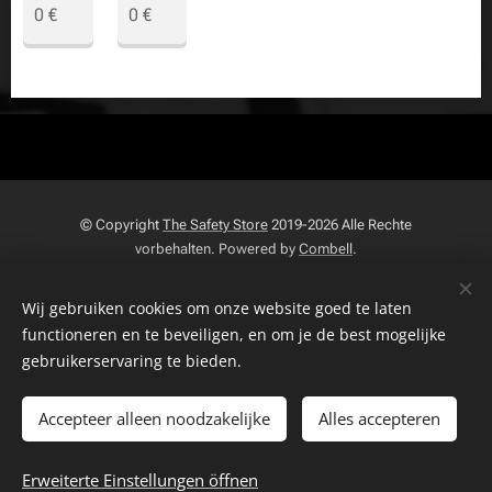
0
€
0
€
© Copyright
The Safety Store
2019-2026 Alle Rechte
vorbehalten. Powered by
Combell
.
The VDB Store Company
-
Belgien
- Die Niederlande - Luxemburg -
Wij gebruiken cookies om onze website goed te laten
Datenschutzrichtlinie
-
MwSt
0715.797.741 -
FAQ
-
NR.
functioneren en te beveiligen, en om je de best mogelijke
Geschaftsbedingungen
-
Beschwerdeseite
-
Zurück
gebruikerservaring te bieden.
Seite
Widerrufsrecht
-
Cookies
Accepteer alleen noodzakelijke
Alles accepteren
Sprachen
Erweiterte Einstellungen öffnen
Nederlands
English
Français
Deutsch