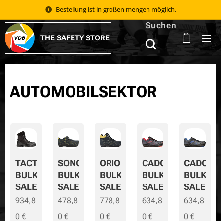
Bestellung ist in großen mengen möglich.
Suchen
THE SAFETY STORE
AUTOMOBILSEKTOR
TACTIC
SONORA
ORION
CADOR
CADOR-
BULK
BULK
BULK
BULK
BULK-
SALE
SALE
SALE
SALE
SALE
934,8
478,8
778,8
634,8
634,8
0
€
0
€
0
€
0
€
0
€