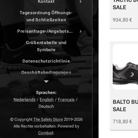
Kontakt
SALE
Tagesordnung Öffnungs-
934,80
€
und Schließzeiten
Preisanfrage-/Angebotsdruck
Größentabelle und
Symbole
Datenschutzrichtlinie
Geschäftsbedingungen
Beschwerdeseite
Sprachen
Zurück Seite
Nederlands
English
Français
BALTO B
Deutsch
Widerrufsrecht
SALE
© Copyright
The Safety Store
2019-2026
718,80
€
Alle Rechte vorbehalten. Powered by
Combell
.