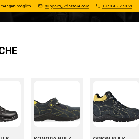
n mengen möglich.
support@vdbstore.com
+32 470 62 44 51
CHE
ULK
SONORA BULK
ORION BULK