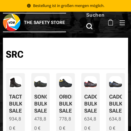
Bestellung ist in großen mengen möglich.
Suchen
THE SAFETY STORE
SRC
TACTIC
SONORA
ORION
CADOR
CADOR-
BULK
BULK
BULK
BULK
BULK-
SALE
SALE
SALE
SALE
SALE
934,8
478,8
778,8
634,8
634,8
0
€
0
€
0
€
0
€
0
€