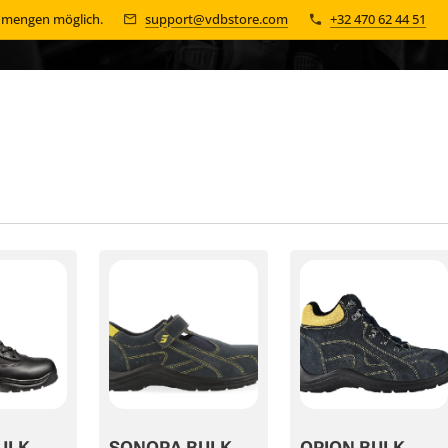
n mengen möglich.
support@vdbstore.com
+32 470 62 44 51
ULK
SONORA BULK
ORION BULK