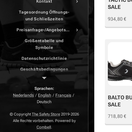
Kontakt
SALE
Tagesordnung Öffnungs-
934,80
€
und Schließzeiten
Preisanfrage-/Angebotsdruck
Größentabelle und
Symbole
Datenschutzrichtlinie
Geschäftsbedingungen
Beschwerdeseite
Sprachen
Zurück Seite
Nederlands
English
Français
BALTO B
Deutsch
Widerrufsrecht
SALE
© Copyright
The Safety Store
2019-2026
718,80
€
Alle Rechte vorbehalten. Powered by
Combell
.