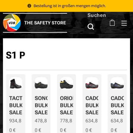
Bestellung ist in großen mengen möglich.
Suchen
THE SAFETY STORE
S1 P
TACTIC
SONORA
ORION
CADOR
CADOR-
BULK
BULK
BULK
BULK
BULK-
SALE
SALE
SALE
SALE
SALE
934,8
478,8
778,8
634,8
634,8
0
€
0
€
0
€
0
€
0
€