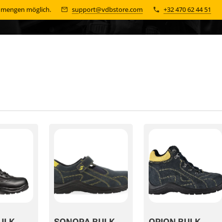
n mengen möglich.
support@vdbstore.com
+32 470 62 44 51
ULK
SONORA BULK
ORION BULK