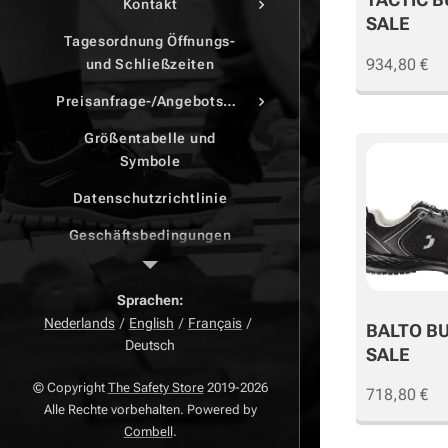
Kontakt
SALE
Tagesordnung Öffnungs-
934,80
€
und Schließzeiten
Preisanfrage-/Angebotsdruck
Größentabelle und
Symbole
Datenschutzrichtlinie
Geschäftsbedingungen
Beschwerdeseite
Sprachen
Zurück Seite
Nederlands
English
Français
BALTO B
Deutsch
Widerrufsrecht
SALE
© Copyright
The Safety Store
2019-2026
718,80
€
Alle Rechte vorbehalten. Powered by
Combell
.