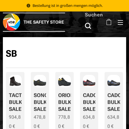
Bestellung ist in großen mengen möglich.
Suchen
THE SAFETY STORE
SB
TACTIC
SONORA
ORION
CADOR
CADOR-
BULK
BULK
BULK
BULK
BULK-
SALE
SALE
SALE
SALE
SALE
934,8
478,8
778,8
634,8
634,8
0
€
0
€
0
€
0
€
0
€