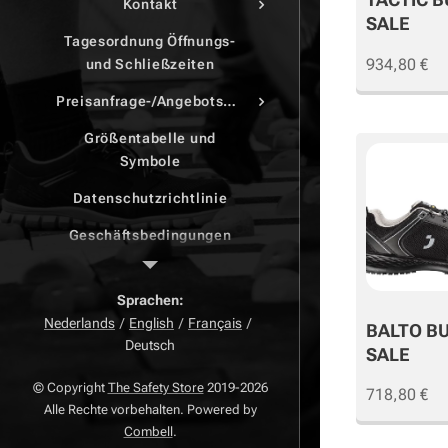
Kontakt
SALE
Tagesordnung Öffnungs-
934,80
€
und Schließzeiten
Preisanfrage-/Angebotsdruck
Größentabelle und
Symbole
Datenschutzrichtlinie
Geschäftsbedingungen
Beschwerdeseite
Sprachen
Zurück Seite
Nederlands
English
Français
BALTO B
Deutsch
Widerrufsrecht
SALE
© Copyright
The Safety Store
2019-2026
718,80
€
Alle Rechte vorbehalten. Powered by
Combell
.