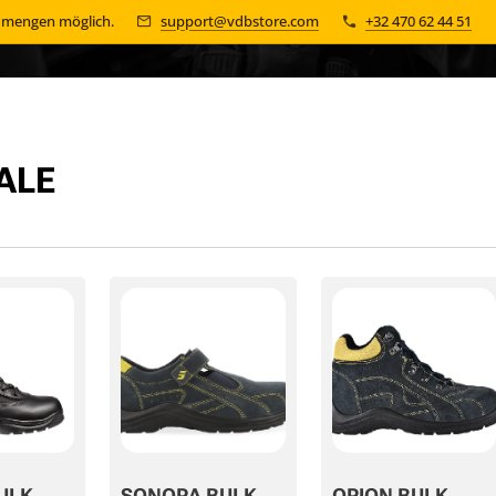
n mengen möglich.
support@vdbstore.com
+32 470 62 44 51
ALE
ULK
SONORA BULK
ORION BULK