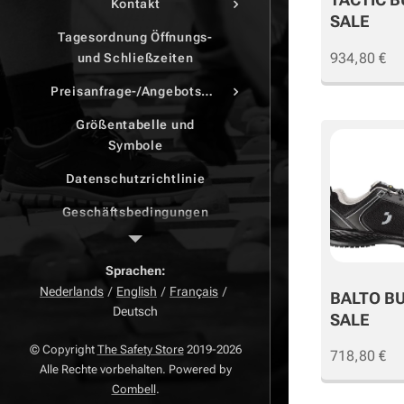
Kontakt
SALE
Tagesordnung Öffnungs-
934,80
€
und Schließzeiten
Preisanfrage-/Angebotsdruck
Größentabelle und
Symbole
Datenschutzrichtlinie
Geschäftsbedingungen
Beschwerdeseite
Sprachen
Zurück Seite
Nederlands
English
Français
BALTO B
Deutsch
Widerrufsrecht
SALE
© Copyright
The Safety Store
2019-2026
718,80
€
Alle Rechte vorbehalten. Powered by
Combell
.