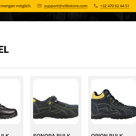
n mengen möglich.
support@vdbstore.com
+32 470 62 44 51
EL
ULK
SONORA BULK
ORION BULK