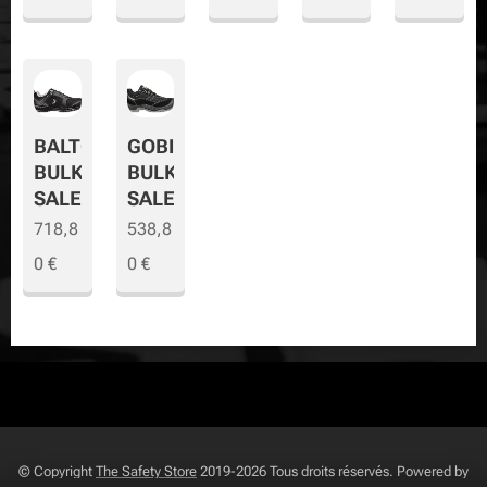
BALTO
GOBI
BULK
BULK
SALE
SALE
718,8
538,8
0
€
0
€
© Copyright
The Safety Store
2019-2026 Tous droits réservés. Powered by