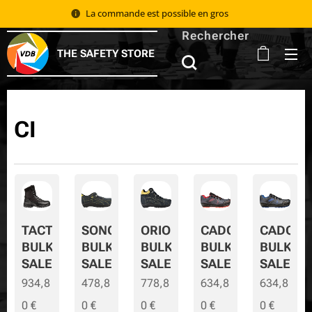
La commande est possible en gros 📦
Rechercher
THE SAFETY STORE
CI
TACTIC
SONORA
ORION
CADOR
CADOR-
BULK
BULK
BULK
BULK
BULK-
SALE
SALE
SALE
SALE
SALE
934,8
478,8
778,8
634,8
634,8
0
€
0
€
0
€
0
€
0
€