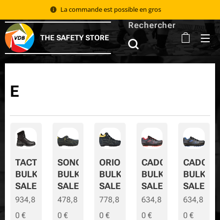
La commande est possible en gros 📦
Rechercher
THE SAFETY STORE
E
TACTIC
SONORA
ORION
CADOR
CADOR-
BULK
BULK
BULK
BULK
BULK-
SALE
SALE
SALE
SALE
SALE
934,8
478,8
778,8
634,8
634,8
0
€
0
€
0
€
0
€
0
€