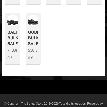
BALTO
GOBI
BULK
BULK
SALE
SALE
718,8
538,8
0
€
0
€
© Copyright
The Safety Store
2019-2026 Tous droits réservés. Powered by