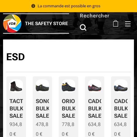
La commande est possible en gros 📦
Rechercher
THE SAFETY STORE
ESD
TACTIC
SONORA
ORION
CADOR
CADOR-
BULK
BULK
BULK
BULK
BULK-
SALE
SALE
SALE
SALE
SALE
934,8
478,8
778,8
634,8
634,8
0
€
0
€
0
€
0
€
0
€