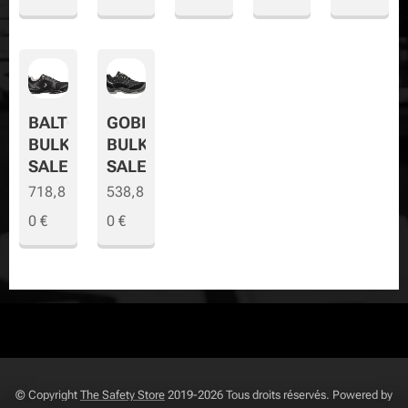
BALTO
GOBI
BULK
BULK
SALE
SALE
718,8
538,8
0
€
0
€
© Copyright
The Safety Store
2019-2026 Tous droits réservés. Powered by