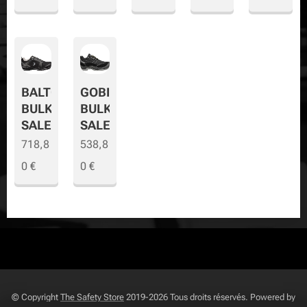
BALTO
GOBI
BULK
BULK
SALE
SALE
718,8
538,8
0
€
0
€
© Copyright
The Safety Store
2019-2026 Tous droits réservés. Powered by