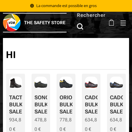
La commande est possible en gros 📦
Rechercher
THE SAFETY STORE
HI
TACTIC
SONORA
ORION
CADOR
CADOR-
BULK
BULK
BULK
BULK
BULK-
SALE
SALE
SALE
SALE
SALE
934,8
478,8
778,8
634,8
634,8
0
€
0
€
0
€
0
€
0
€