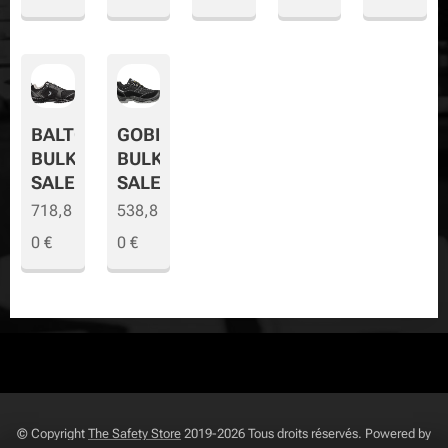
BALTO
GOBI
BULK
BULK
SALE
SALE
718,8
538,8
0
€
0
€
© Copyright
The Safety Store
2019-2026 Tous droits réservés. Powered by