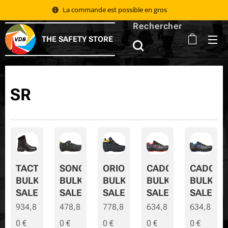
La commande est possible en gros 📦
Rechercher
THE SAFETY STORE
SR
TACTIC
SONORA
ORION
CADOR
CADOR-
BULK
BULK
BULK
BULK
BULK-
SALE
SALE
SALE
SALE
SALE
934,8
478,8
778,8
634,8
634,8
0
€
0
€
0
€
0
€
0
€