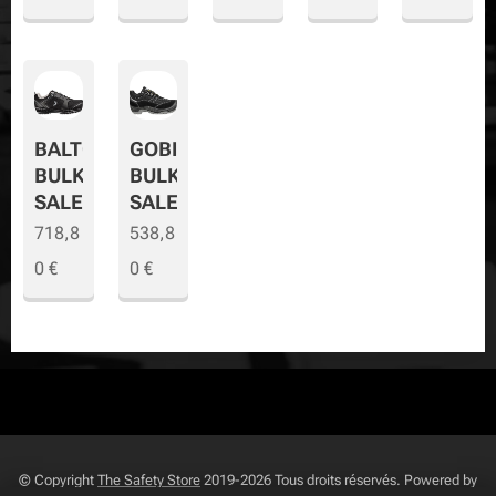
BALTO
GOBI
BULK
BULK
SALE
SALE
718,8
538,8
0
€
0
€
© Copyright
The Safety Store
2019-2026 Tous droits réservés. Powered by