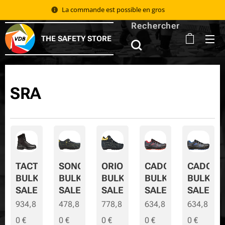
La commande est possible en gros 📦
Rechercher
THE SAFETY STORE
SRA
TACTIC
SONORA
ORION
CADOR
CADOR-
BULK
BULK
BULK
BULK
BULK-
SALE
SALE
SALE
SALE
SALE
934,8
478,8
778,8
634,8
634,8
0
€
0
€
0
€
0
€
0
€