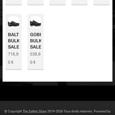
BALTO
GOBI
BULK
BULK
SALE
SALE
718,8
538,8
0
€
0
€
© Copyright
The Safety Store
2019-2026 Tous droits réservés. Powered by