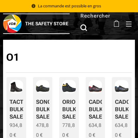
La commande est possible en gros 📦
Rechercher
THE SAFETY STORE
O1
TACTIC
SONORA
ORION
CADOR
CADOR-
BULK
BULK
BULK
BULK
BULK-
SALE
SALE
SALE
SALE
SALE
934,8
478,8
778,8
634,8
634,8
0
€
0
€
0
€
0
€
0
€