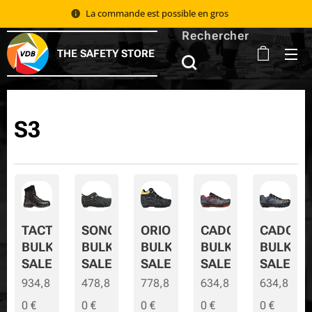
La commande est possible en gros 📦
Rechercher
THE SAFETY STORE
S3
TACTIC
SONORA
ORION
CADOR
CADOR-
BULK
BULK
BULK
BULK
BULK-
SALE
SALE
SALE
SALE
SALE
934,8
478,8
778,8
634,8
634,8
0
€
0
€
0
€
0
€
0
€