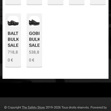
BALTO
GOBI
BULK
BULK
SALE
SALE
718,8
538,8
0
€
0
€
© Copyright
The Safety Store
2019-2026 Tous droits réservés. Powered by