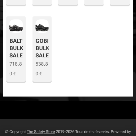
BALTO
GOBI
BULK
BULK
SALE
SALE
718,8
538,8
0
€
0
€
© Copyright
The Safety Store
2019-2026 Tous droits réservés. Powered by