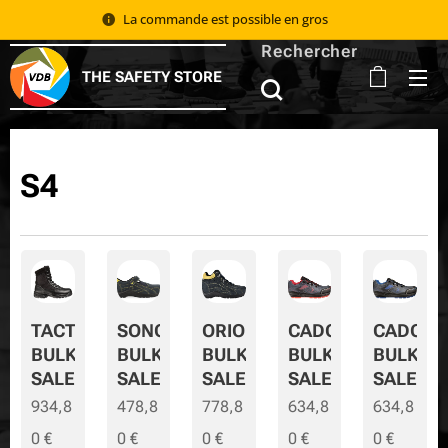
La commande est possible en gros 📦
Rechercher
THE SAFETY STORE
S4
TACTIC
SONORA
ORION
CADOR
CADOR-
BULK
BULK
BULK
BULK
BULK-
SALE
SALE
SALE
SALE
SALE
934,8
478,8
778,8
634,8
634,8
0
€
0
€
0
€
0
€
0
€