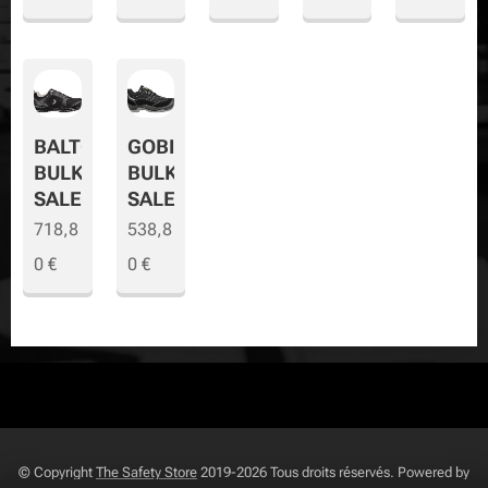
BALTO
GOBI
BULK
BULK
SALE
SALE
718,8
538,8
0
€
0
€
© Copyright
The Safety Store
2019-2026 Tous droits réservés. Powered by