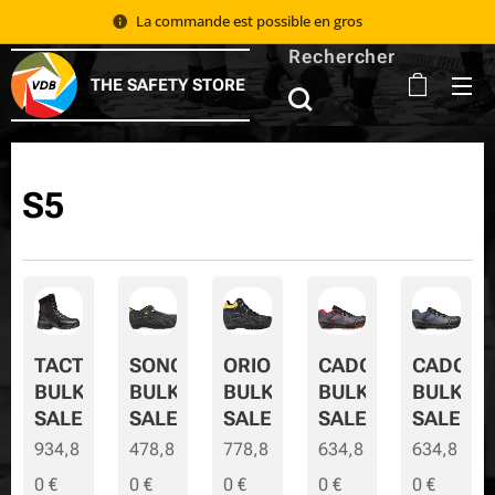
La commande est possible en gros 📦
Rechercher
THE SAFETY STORE
S5
TACTIC
SONORA
ORION
CADOR
CADOR-
BULK
BULK
BULK
BULK
BULK-
SALE
SALE
SALE
SALE
SALE
934,8
478,8
778,8
634,8
634,8
0
€
0
€
0
€
0
€
0
€