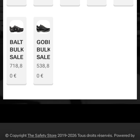
BALTO
GOBI
BULK
BULK
SALE
SALE
718,8
538,8
0
€
0
€
© Copyright
The Safety Store
2019-2026 Tous droits réservés. Powered by