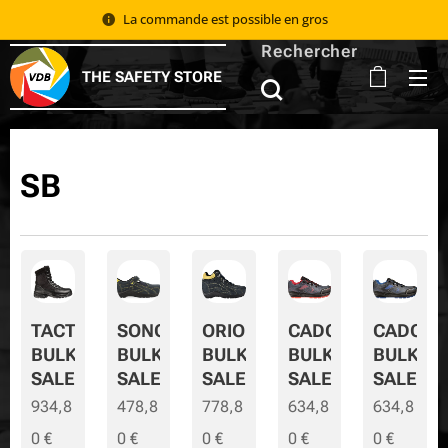
La commande est possible en gros 📦
Rechercher
THE SAFETY STORE
SB
TACTIC
SONORA
ORION
CADOR
CADOR-
BULK
BULK
BULK
BULK
BULK-
SALE
SALE
SALE
SALE
SALE
934,8
478,8
778,8
634,8
634,8
0
€
0
€
0
€
0
€
0
€