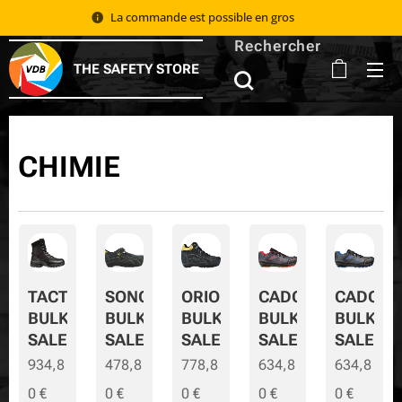
La commande est possible en gros 📦
Rechercher
THE SAFETY STORE
CHIMIE
TACTIC
SONORA
ORION
CADOR
CADOR-
BULK
BULK
BULK
BULK
BULK-
SALE
SALE
SALE
SALE
SALE
934,8
478,8
778,8
634,8
634,8
0
€
0
€
0
€
0
€
0
€