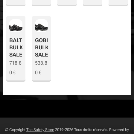
BALTO
GOBI
BULK
BULK
SALE
SALE
718,8
538,8
0
€
0
€
© Copyright
The Safety Store
2019-2026 Tous droits réservés. Powered by