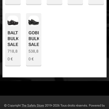
BALTO
GOBI
BULK
BULK
SALE
SALE
718,8
538,8
0
€
0
€
© Copyright
The Safety Store
2019-2026 Tous droits réservés. Powered by