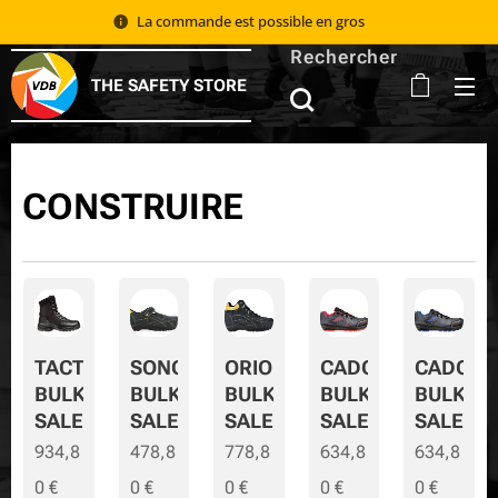
La commande est possible en gros 📦
Rechercher
THE SAFETY STORE
CONSTRUIRE
TACTIC
SONORA
ORION
CADOR
CADOR-
BULK
BULK
BULK
BULK
BULK-
SALE
SALE
SALE
SALE
SALE
934,8
478,8
778,8
634,8
634,8
0
€
0
€
0
€
0
€
0
€