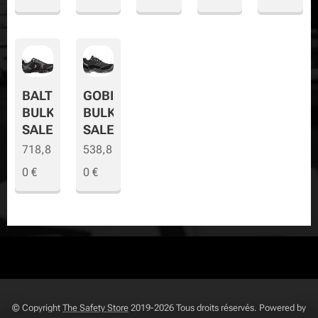
BALTO
GOBI
BULK
BULK
SALE
SALE
718,8
538,8
0
€
0
€
© Copyright
The Safety Store
2019-2026 Tous droits réservés. Powered by