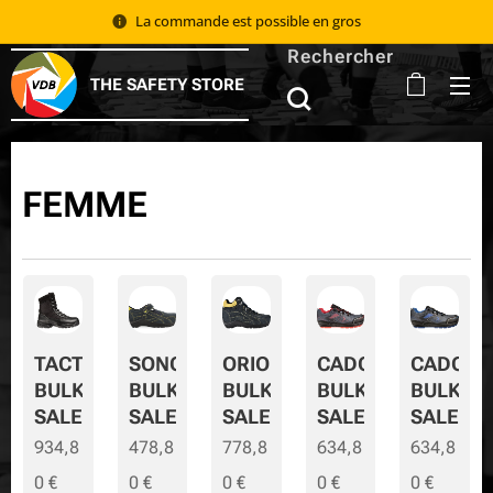
La commande est possible en gros 📦
Rechercher
THE SAFETY STORE
FEMME
TACTIC
SONORA
ORION
CADOR
CADOR-
BULK
BULK
BULK
BULK
BULK-
SALE
SALE
SALE
SALE
SALE
934,8
478,8
778,8
634,8
634,8
0
€
0
€
0
€
0
€
0
€