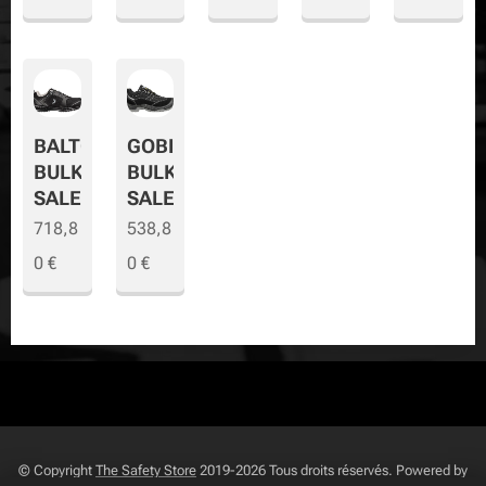
BALTO
GOBI
BULK
BULK
SALE
SALE
718,8
538,8
0
€
0
€
© Copyright
The Safety Store
2019-2026 Tous droits réservés. Powered by