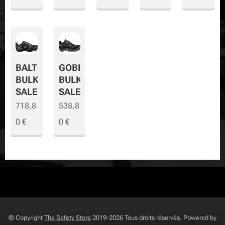
BALTO
GOBI
BULK
BULK
SALE
SALE
718,8
538,8
0
€
0
€
© Copyright
The Safety Store
2019-2026 Tous droits réservés. Powered by