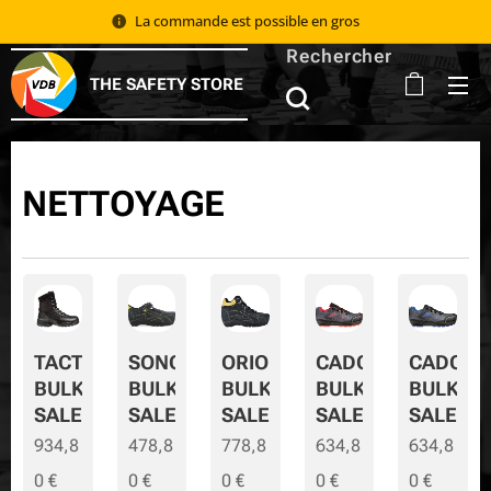
La commande est possible en gros 📦
Rechercher
THE SAFETY STORE
NETTOYAGE
TACTIC
SONORA
ORION
CADOR
CADOR-
BULK
BULK
BULK
BULK
BULK-
SALE
SALE
SALE
SALE
SALE
934,8
478,8
778,8
634,8
634,8
0
€
0
€
0
€
0
€
0
€