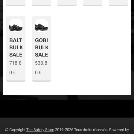
BALTO
GOBI
BULK
BULK
SALE
SALE
718,8
538,8
0
€
0
€
© Copyright
The Safety Store
2019-2026 Tous droits réservés. Powered by