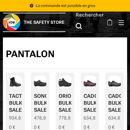
La commande est possible en gros 📦
Rechercher
THE SAFETY STORE
PANTALON
TACTIC
SONORA
ORION
CADOR
CADOR-
BULK
BULK
BULK
BULK
BULK-
SALE
SALE
SALE
SALE
SALE
934,8
478,8
778,8
634,8
634,8
0
€
0
€
0
€
0
€
0
€