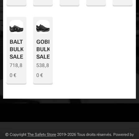
BALTO
GOBI
BULK
BULK
SALE
SALE
718,8
538,8
0
€
0
€
© Copyright
The Safety Store
2019-2026 Tous droits réservés. Powered by