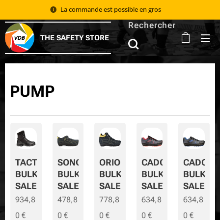
La commande est possible en gros 📦
Rechercher
THE SAFETY STORE
PUMP
TACTIC
SONORA
ORION
CADOR
CADOR-
BULK
BULK
BULK
BULK
BULK-
SALE
SALE
SALE
SALE
SALE
934,8
478,8
778,8
634,8
634,8
0
€
0
€
0
€
0
€
0
€