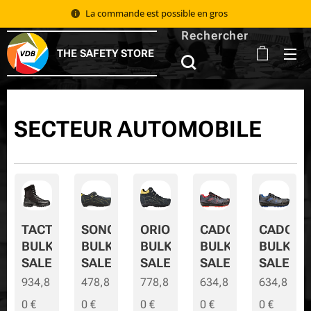
La commande est possible en gros 📦
Rechercher
THE SAFETY STORE
SECTEUR AUTOMOBILE
TACTIC
SONORA
ORION
CADOR
CADOR-
BULK
BULK
BULK
BULK
BULK-
SALE
SALE
SALE
SALE
SALE
934,8
478,8
778,8
634,8
634,8
0
€
0
€
0
€
0
€
0
€