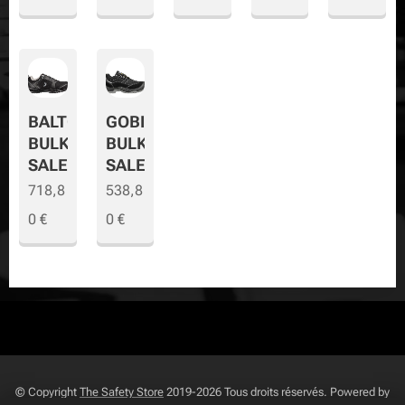
BALTO
GOBI
BULK
BULK
SALE
SALE
718,8
538,8
0
€
0
€
© Copyright
The Safety Store
2019-2026 Tous droits réservés. Powered by