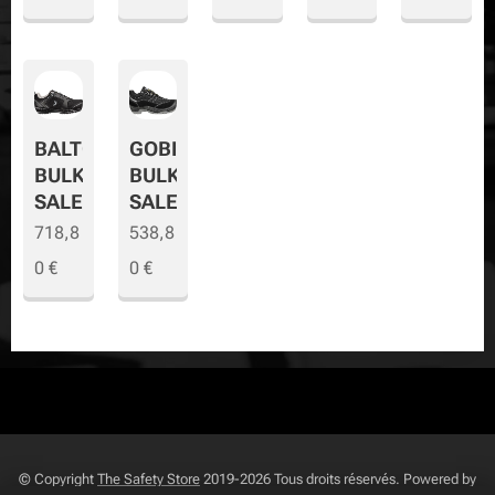
BALTO
GOBI
BULK
BULK
SALE
SALE
718,8
538,8
0
€
0
€
© Copyright
The Safety Store
2019-2026 Tous droits réservés. Powered by