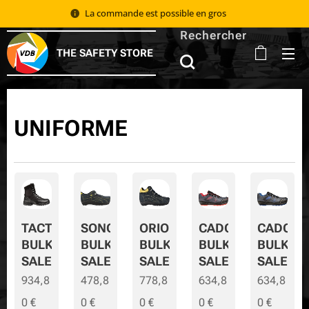
La commande est possible en gros 📦
Rechercher
THE SAFETY STORE
UNIFORME
TACTIC
SONORA
ORION
CADOR
CADOR-
BULK
BULK
BULK
BULK
BULK-
SALE
SALE
SALE
SALE
SALE
934,8
478,8
778,8
634,8
634,8
0
€
0
€
0
€
0
€
0
€