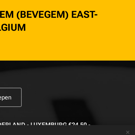
EM (BEVEGEM) EAST-
LGIUM
oepen
DERLAND - LUXEMBURG €24,50 -