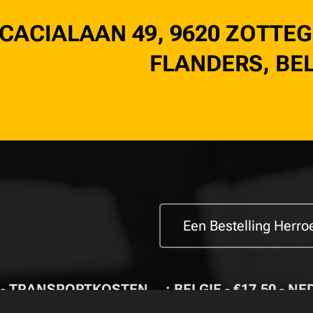
CACIALAAN 49, 9620 ZOTTEG
FLANDERS, BE
Een Bestelling Herr
- TRANSPORTKOSTEN🚚: BELGIE - €17,50 - NE