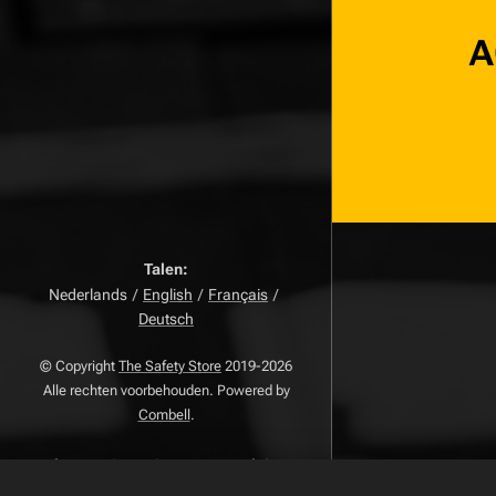
A
Talen
Nederlands
English
Français
Deutsch
© Copyright
The Safety Store
2019-2026
Alle rechten voorbehouden. Powered by
Combell
.
The VDB Store Company
-
Belgie
-
Nederland - Luxemburg -
BTW