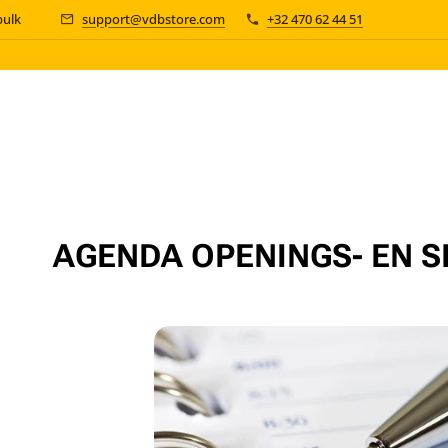
 bulk 📦
support@vdbstore.com
+32 470 62 44 51
AGENDA OPENINGS- EN S