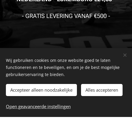
-
GRATIS LEVERING VANAF €500
-
Wij gebruiken cookies om onze website goed te laten
© Copyright
The Safety Store
2019-2026 Alle rechten
functioneren en te beveiligen, en om je de best mogelijke
voorbehouden. Powered by
Combell
.
gebruikerservaring te bieden.
The VDB Store Company
-
Belgie
- Nederland - Luxemburg -
BTW
Accepteer alleen noodzakelijke
Alles accepteren
0715.797.741 -
FAQ
-
Privacybeleid
-
Algemene
NR.
Voorwaarden
-
Klachtenpagina
-
Retourpagina
-
Herroepingsrecht
Open geavanceerde instellingen
Cookies
Talen
Nederlands
English
Français
Deutsch