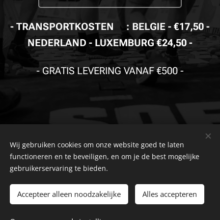
- TRANSPORTKOSTEN🚚: BELGIE - €17,50 -
NEDERLAND - LUXEMBURG €24,50 -
-
GRATIS LEVERING VANAF €500
-
Wij gebruiken cookies om onze website goed te laten
© Copyright
The Safety Store
2019-2026 Alle rechten
functioneren en te beveiligen, en om je de best mogelijke
voorbehouden. Powered by
Combell
.
gebruikerservaring te bieden.
The VDB Store Company
-
Belgie
- Nederland - Luxemburg -
BTW
Accepteer alleen noodzakelijke
Alles accepteren
0715.797.741 -
FAQ
-
Privacybeleid
-
Algemene
NR.
Voorwaarden
-
Klachtenpagina
-
Retourpagina
-
Herroepingsrecht