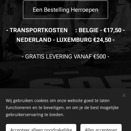
Een Bestelling Herroepen
- TRANSPORTKOSTEN🚚: BELGIE - €17,50 -
NEDERLAND - LUXEMBURG €24,50 -
-
GRATIS LEVERING VANAF €500
-
Wij gebruiken cookies om onze website goed te laten
© Copyright
The Safety Store
2019-2026 Alle rechten
functioneren en te beveiligen, en om je de best mogelijke
voorbehouden. Powered by
Combell
.
gebruikerservaring te bieden.
The VDB Store Company
-
Belgie
- Nederland - Luxemburg -
BTW
Accepteer alleen noodzakelijke
Alles accepteren
0715.797.741 -
FAQ
-
Privacybeleid
-
Algemene
NR.