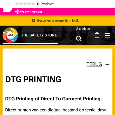
×
0
Reviews
-
Bestellen is mogelijk in bulk 📦
Zoeken
THE SAFETY STORE
TERUG
DTG PRINTING
DTG Printing of
D
irect
T
o
G
arment Printing.
Direct printen van een digitaal bestand op textiel dmv