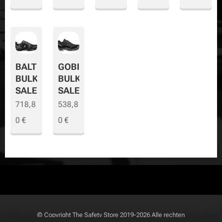
BALTO
GOBI
BULK
BULK
SALE
SALE
718,8
538,8
0
€
0
€
© Copyright
The Safety Store
2019-2026 Alle rechten