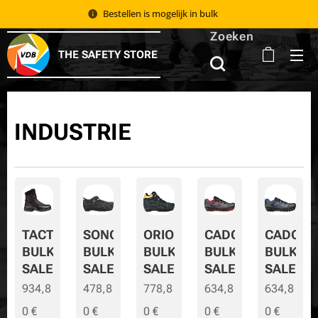
Bestellen is mogelijk in bulk 📦
Zoeken
THE SAFETY STORE
INDUSTRIE
TACTIC
SONORA
ORION
CADOR
CADOR-
BULK
BULK
BULK
BULK
BULK-
SALE
SALE
SALE
SALE
SALE
934,8
478,8
778,8
634,8
634,8
0
€
0
€
0
€
0
€
0
€