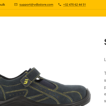
 bulk 📦
support@vdbstore.com
+32 470 62 44 51
p