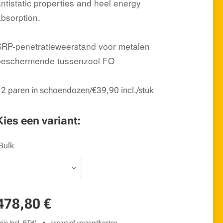
antistatic properties and heel energy
absorption.
SRP-penetratieweerstand voor metalen
beschermende tussenzool FO
2 paren in schoendozen/€39,90 incl./stuk
Kies een variant:
Bulk
478,80
€
rijs Incl. BTW
exclusief verzendkosten