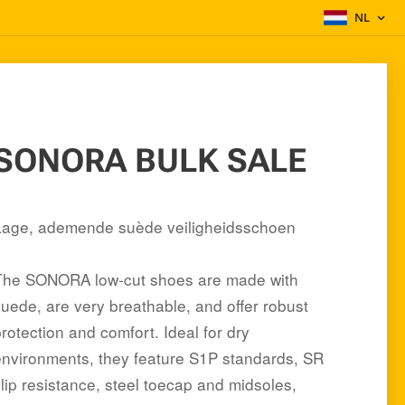
NL
SONORA BULK SALE
Lage, ademende suède veiligheidsschoen
The SONORA low-cut shoes are made with
suede, are very breathable, and offer robust
rotection and comfort. Ideal for dry
environments, they feature S1P standards, SR
slip resistance, steel toecap and midsoles,