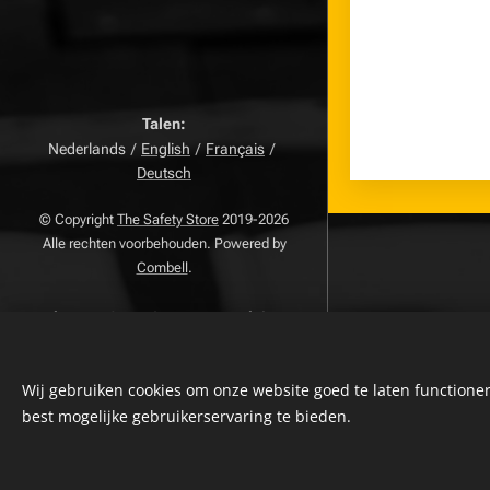
Talen
Nederlands
English
Français
Deutsch
© Copyright
The Safety Store
2019-2026
Alle rechten voorbehouden. Powered by
Combell
.
The VDB Store Company
-
Belgie
-
Nederland - Luxemburg -
BTW
0715.797.741 -
FAQ
NR.
Wij gebruiken cookies om onze website goed te laten functioner
-
Privacybeleid
-
Algemene
Voorwaarden
-
Klachtenpagina
-
best mogelijke gebruikerservaring te bieden.
Retourpagina
-
Herroepingsrecht
Cookies