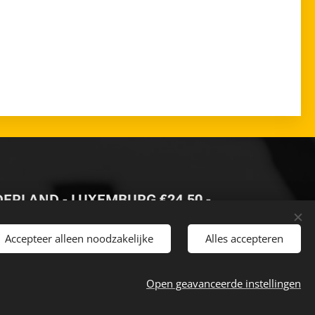
DERLAND - LUXEMBURG €24,50 -
Accepteer alleen noodzakelijke
Alles accepteren
AF €500
-
Open geavanceerde instellingen