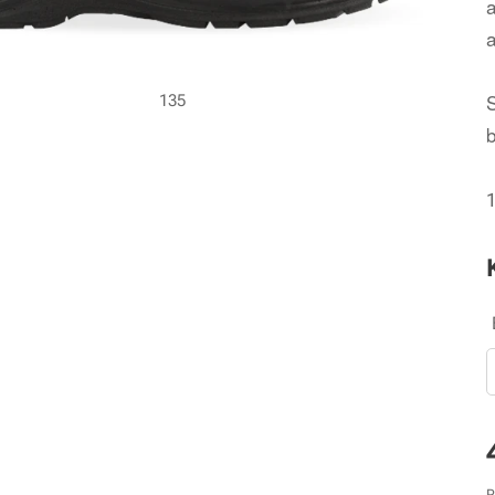
135
1
P