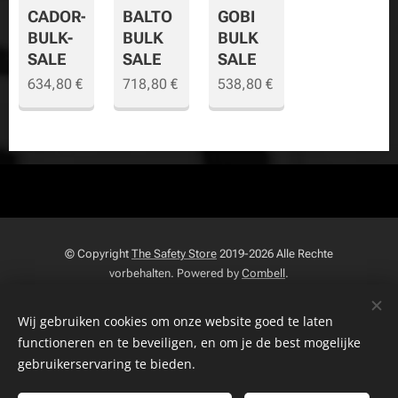
CADOR-
BALTO
GOBI
BULK-
BULK
BULK
SALE
SALE
SALE
634,80
€
718,80
€
538,80
€
© Copyright
The Safety Store
2019-2026 Alle Rechte
vorbehalten. Powered by
Combell
.
The VDB Store Company
-
Belgien
- Die Niederlande - Luxemburg -
Wij gebruiken cookies om onze website goed te laten
Datenschutzrichtlinie
-
MwSt
0715.797.741 -
FAQ
-
NR.
functioneren en te beveiligen, en om je de best mogelijke
Geschaftsbedingungen
-
Beschwerdeseite
-
Zurück
gebruikerservaring te bieden.
Seite
Widerrufsrecht
-