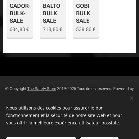
CADOR-
BALTO
GOBI
BULK-
BULK
BULK
SALE
SALE
SALE
634,80
€
718,80
€
538,80
€
© Copyright
The Safety Store
2019-2026 Tous droits réservés. Powered by
Combell
.
Nous utilisons des cookies pour assurer le bon
The VDB Store Company
-
fonctionnement et la sécurité de notre site Web et pour
Belgique
- les Pays-Bas - Luxembourg -
0715.797.741 -
TVA
NR.
vous offrir la meilleure expérience utilisateur possible.
FAQ
-
Politique De Confidentialite
-
Termes Et Conditions
-
Page
des plaintes
-
Page de retour
-
Droit de rétractation