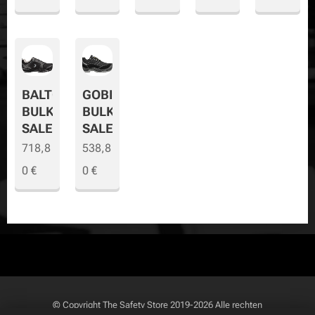
BALTO
GOBI
BULK
BULK
SALE
SALE
718,8
538,8
0
€
0
€
© Copyright
The Safety Store
2019-2026 Alle rechten