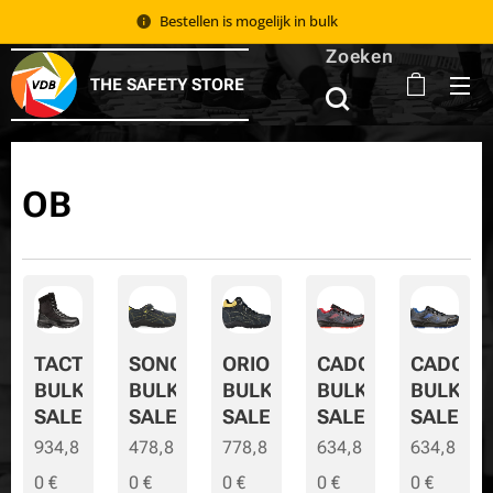
Bestellen is mogelijk in bulk 📦
Zoeken
THE SAFETY STORE
OB
TACTIC
SONORA
ORION
CADOR
CADOR-
BULK
BULK
BULK
BULK
BULK-
SALE
SALE
SALE
SALE
SALE
934,8
478,8
778,8
634,8
634,8
0
€
0
€
0
€
0
€
0
€