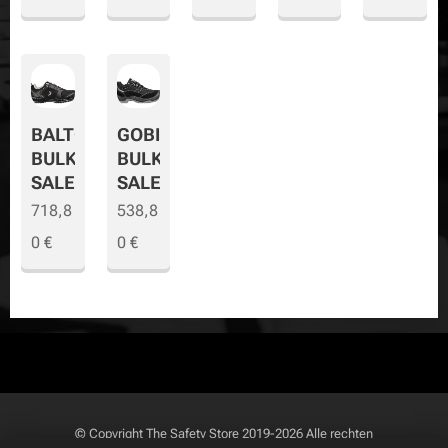
BALTO
GOBI
BULK
BULK
SALE
SALE
718,8
538,8
0
€
0
€
© Copyright
The Safety Store
2019-2026 Alle rechten