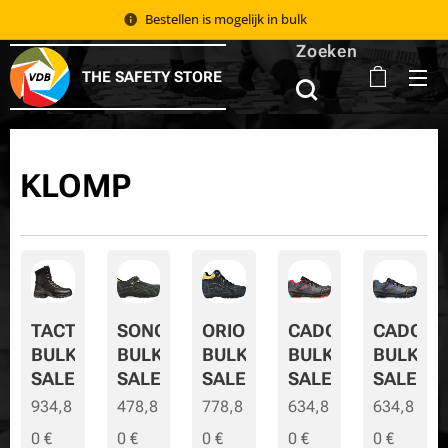
Bestellen is mogelijk in bulk 📦
Zoeken
THE SAFETY STORE
KLOMP
TACTIC
SONORA
ORION
CADOR
CADOR-
BULK
BULK
BULK
BULK
BULK-
SALE
SALE
SALE
SALE
SALE
934,8
478,8
778,8
634,8
634,8
0
€
0
€
0
€
0
€
0
€