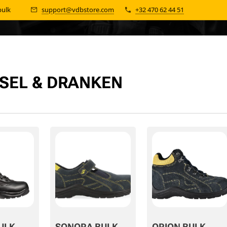
 bulk 📦
support@vdbstore.com
+32 470 62 44 51
SEL & DRANKEN
ULK
SONORA BULK
ORION BULK