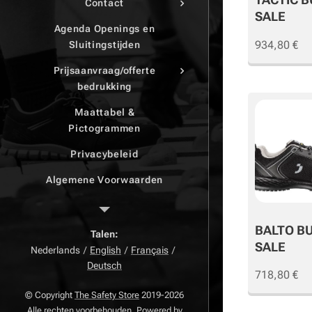
Contact
SALE
Agenda Openings en
934,80
€
Sluitingstijden
Prijsaanvraag/offerte
bedrukking
Maattabel &
Pictogrammen
Privacybeleid
Algemene Voorwaarden
klachtenpagina
BALTO B
Retourpagina
Talen
SALE
Nederlands
English
Français
Herroepingsrecht
Deutsch
718,80
€
© Copyright
The Safety Store
2019-2026
Alle rechten voorbehouden. Powered by