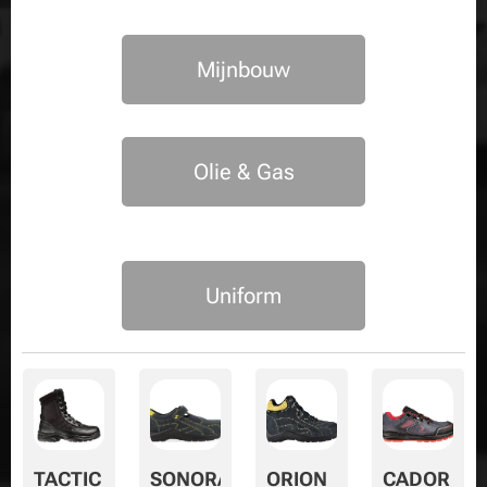
Mijnbouw
Olie & Gas
Uniform
TACTIC
SONORA
ORION
CADOR